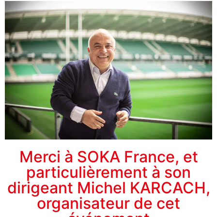
Club
affaires
64
Merci à SOKA France, et
particulièrement à son
Membres
dirigeant Michel KARCACH,
Agenda
organisateur de cet
Actualités