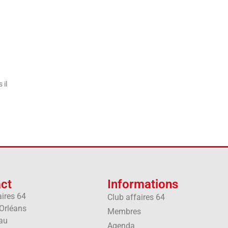
 il
ct
Informations
aires 64
Club affaires 64
'Orléans
Membres
au
Agenda