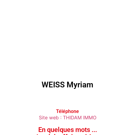
Club
WEISS Myriam
affaires
64
Membres
Téléphone
Site web : THIDAM IMMO
Agenda
En quelques mots ...
Actualités