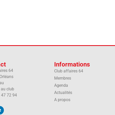
ct
Informations
aires 64
Club affaires 64
'Orléans
Membres
au
Agenda
e au club
Actualités
 47 72 94
A propos