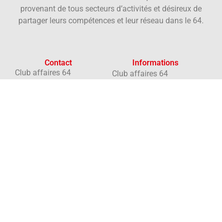
provenant de tous secteurs d’activités et désireux de
partager leurs compétences et leur réseau dans le 64.
Contact
Informations
Club affaires 64
Club affaires 64
15 rue d'Orléans
Membres
64000 Pau
Agenda
Ecrire au club
Actualités
06 86 47 72 94
A propos
Newsletter