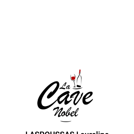
Club
affaires
64