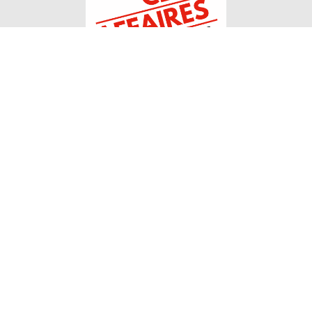
Le Club Affaires 64 rassemble des professionnels
provenant de tous secteurs d’activités et désireux de
partager leurs compétences et leur réseau dans le 64.
Contact
Informations
Club affaires 64
Club affaires 64
15 rue d'Orléans
Membres
64000 Pau
Agenda
Ecrire au club
Actualités
06 86 47 72 94
A propos