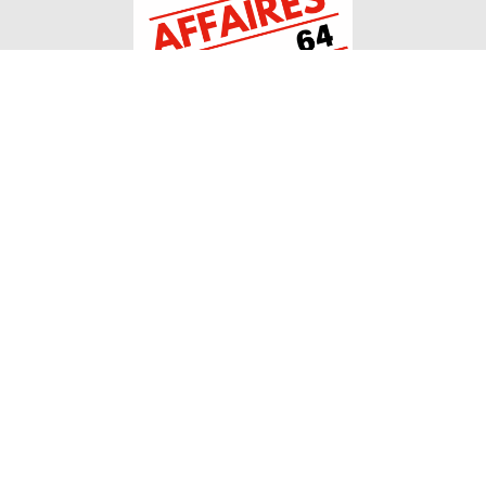
Le Club Affaires 64 rassemble des professionnels
provenant de tous secteurs d’activités et désireux de
partager leurs compétences et leur réseau dans le 64.
Contact
Informations
Club affaires 64
Club affaires 64
15 rue d'Orléans
Membres
64000 Pau
Agenda
Ecrire au club
Actualités
06 86 47 72 94
A propos