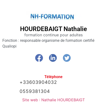
Club
HOURDEBAIGT Nathalie
affaires
formation continue pour adultes
64
Fonction : responsable organisme de formation certifié
Qualiopi
Membres
Agenda
Actualités
Téléphone
+33603904032
A propos
0559381304
Site web : Nathalie HOURDEBAIGT