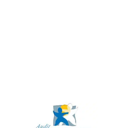
Club
affaires
64