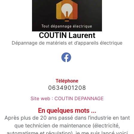
Club
affaires
64
COUTIN Laurent
Membres
Dépannage de matériels et d’appareils électrique
Agenda
Actualités
A propos
Téléphone
0634901208
Site web : COUTIN DEPANNAGE
En quelques mots ...
Après plus de 20 ans passé dans l’industrie en tant
que technicien de maintenance (électricité,
automatisme et régulation), je me suis lancé voici