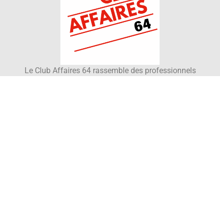
Le Club Affaires 64 rassemble des professionnels
provenant de tous secteurs d’activités et désireux de
partager leurs compétences et leur réseau dans le 64.
Contact
Informations
Club affaires 64
Club affaires 64
15 rue d'Orléans
Membres
64000 Pau
Agenda
Ecrire au club
Actualités
06 86 47 72 94
A propos